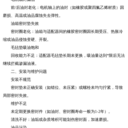
前/后油封老化：电机轴上的油封（如橡胶或聚四氟乙烯材质）因
磨损、高温或油品腐蚀失去弹性。
油箱密封垫失效
密封圈老化：油箱与适配器间的橡胶密封圈因长期受压、热胀冷
缩或油品侵蚀变硬、开裂。
毛毡垫吸油饱和
回收能力不足：适配器毛毡垫长期未更换，吸油量达到*限后无法
继续拦截渗漏油液。
二、安装与维护问题
安装不规范
密封垫未正确安装（如错位、未压紧）或螺栓未均匀拧紧，导致
局部密封失效。
维护不足
未定期更换密封件（如油封、密封圈寿命一般为1-2年）。
清洗不好：油垢或杂质堆积可能划伤密封面，加速磨损。
油品污染