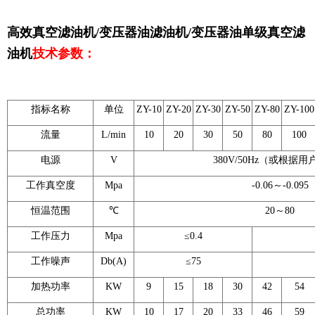
高效真空滤油机/变压器油滤油机/变压器油单级真空滤
油机
技术参数：
指标名称
单位
ZY-10
ZY-20
ZY-30
ZY-50
ZY-80
ZY-100
流量
L/min
10
20
30
50
80
100
电源
V
380V/50Hz（或根据
工作真空度
Mpa
-0.06～-0.095
恒温范围
℃
20～80
工作压力
Mpa
≤0.4
工作噪声
Db(A)
≤75
加热功率
KW
9
15
18
30
42
54
总功率
KW
10
17
20
33
46
59