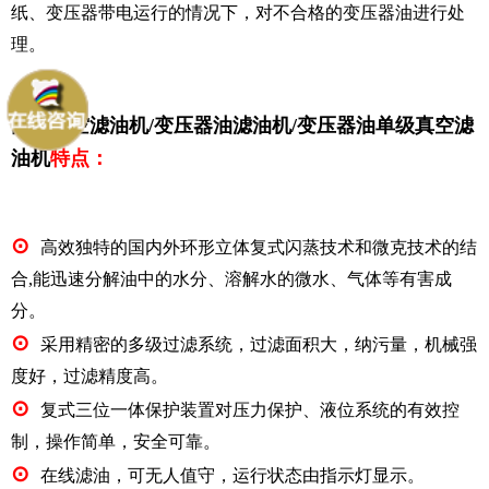
纸、变压器带电运行的情况下
，对不合格的变压器油进行处
理。
高效真空滤油机/变压器油滤油机/变压器油单级真空滤
油机
特点：
⊙
高效独特的国
内外环形立体复式闪蒸技术
和
微克技术
的结
合,能迅速
分解油中的水分、溶解水的微水、气体等
有害成
分。
⊙
采用精密的多级过滤系统，
过滤面积大，纳污量，机械强
度好，过滤精度高
。
⊙
复式三位一体保护装置对压力保护、液位系统的有效控
制，操作简单，安全可靠。
⊙
在线滤油，可无人值守
，运行状态由指示灯显示。