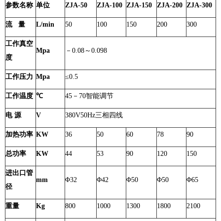
参数名称
单位
ZJA-50
ZJA-100
ZJA-150
ZJA-200
ZJA-300
流 量
L/min
50
100
150
200
300
工作真空
Mpa
－0.08～0.098
度
工作压力
Mpa
≤0.5
工作温度
℃
45－70智能调节
电 源
V
380V50Hz三相四线
加热功率
KW
36
50
60
78
90
总功率
KW
44
53
90
120
150
进出口管
mm
Φ32
Φ42
Φ50
Φ50
Φ65
径
重量
Kg
800
1000
1300
1800
2100