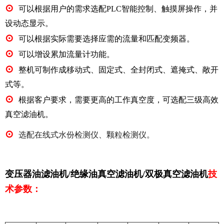
⊙
可以根据用户的需求
选配PLC智能控制、触摸屏操作，并
设动态显示
。
⊙
可以根据实际需要选择应需的流量和匹配变频器。
⊙
可以增设累加
流量计
功能。
⊙
整机可制作成
移动式、固定式、全封闭式、遮掩式、敞开
式
等。
⊙
根据客户要求，需要更高的工作真空度，
可选配三级高效
真空滤油机
。
⊙
选配在线式水份检测仪、颗粒检测仪。
变压器
油滤油机/绝缘油真空滤油机/双极真空滤油机
技
术参数：