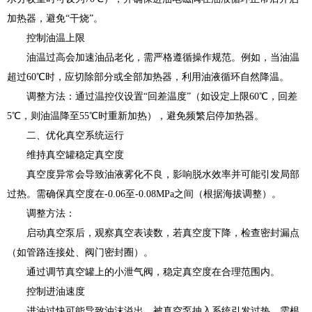
加热器，避免“干烧”。
控制油温上限
油温过高会加速油品老化，需严格遵循操作规范。例如，当油温
超过60℃时，应切除部分或全部加热器，利用油液循环自然降温。
调整方法：通过温控仪设置“回差温度”（如设定上限60℃，回差
5℃，则油温降至55℃时重新加热），避免频繁启停加热器。
二、优化真空系统运行
维持真空罐稳定真空度
真空度异常会导致油液雾化不良，影响脱水效率并可能引发局部
过热。需确保真空度在-0.06至-0.08MPa之间（根据海拔调整）。
调整方法：
启动真空泵后，观察真空表读数，若真空度下降，检查密封漏点
（如管路连接处、阀门密封圈）。
通过调节真空罐上的小泄气阀，稳定真空度在合理范围内。
控制进油速度
进油过快可能导致油沫溢出，被真空泵抽入系统引发过热。需根