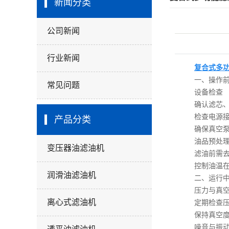
新闻分类
公司新闻
行业新闻
复合式多
一、操作前
常见问题
设备检查
确认滤芯、滤
检查电源接线
产品分类
确保真空泵油位
油品预处
变压器油滤油机
滤油前需去除
控制油温在4
润滑油滤油机
二、运行中
压力与真空
离心式滤油机
定期检查压力表
保持真空度在-
噪音与振动