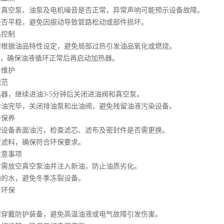
空泵、油泵及电机噪音是否正常，异常声响可能预示设备故障。
平稳，避免因振动导致管路松动或部件损坏。
控制
据油品特性设定，避免局部过热引发油品氧化或燃烧。
，确保油液循环正常后再启动加热器。
维护
范
，继续进油3-5分钟后关闭进油阀和真空泵。
完毕，关闭排油泵和出油阀，避免残留油液污染设备。
保养
备表面油污，检查滤芯、滤布及密封件是否需更换。
料，确保符合环保要求。
意事项
放空真空泵油并注入新油，防止油质劣化。
水，避免冬季冻裂设备。
环保
戴防护装备，避免高温油液或电气故障引发伤害。