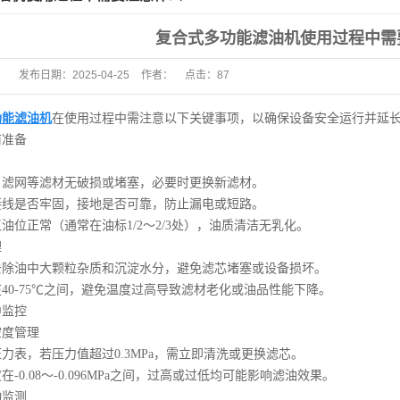
复合式多功能滤油机使用过程中需
发布日期：
2025-04-25
作者：
点击：
87
功能滤油机
在使用过程中需注意以下关键事项，以确保设备安全运行并延
准备
网等滤材无破损或堵塞，必要时更换新滤材。
是否牢固，接地是否可靠，防止漏电或短路。
正常（通常在油标1/2～2/3处），油质清洁无乳化。
理
油中大颗粒杂质和沉淀水分，避免滤芯堵塞或设备损坏。
0-75℃之间，避免温度过高导致滤材老化或油品性能下降。
监控
度管理
，若压力值超过0.3MPa，需立即清洗或更换滤芯。
0.08～-0.096MPa之间，过高或过低均可能影响滤油效果。
监测