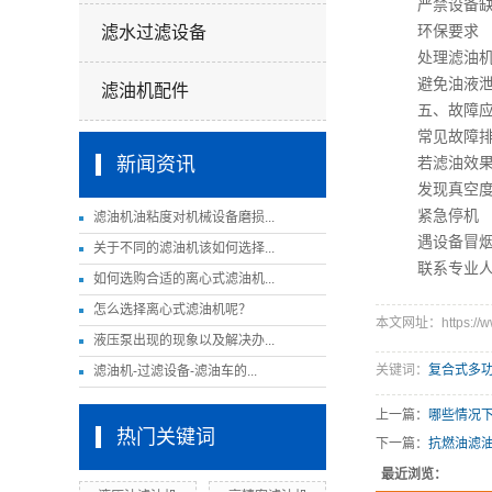
严禁设备缺相
滤水过滤设备
环保要求
处理滤油机产
避免油液泄漏
滤油机配件
五、故障应
常见故障排
新闻资讯
若滤油效果下
发现真空度异
紧急停机
滤油机油粘度对机械设备磨损...
遇设备冒烟、
关于不同的滤油机该如何选择...
联系专业人员
如何选购合适的离心式滤油机...
怎么选择离心式滤油机呢？
本文网址：https://ww
液压泵出现的现象以及解决办...
关键词：
复合式多
滤油机-过滤设备-滤油车的...
上一篇：
哪些情况
热门关键词
下一篇：
抗燃油滤
最近浏览：