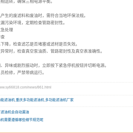
运转，确保三相电源平衡。
生的废滤料和废油时，需符合当地环保法规。
污染环境，定期检查管路密封性。
急处理
查
降，检查滤芯是否堵塞或滤材是否失效。
常时，检查真空泵油质、管路密封性及真空表准确性。
异味或剧烈振动时，立即按下紧急停机按钮并切断电源。
检修，严禁带病运行。
w.sy66818.com/news/861.html
功能滤油机
,
重庆多功能滤油机
,
多功能滤油机厂家
下滤油机会自动漏油
油机需要遵循哪些细节规范呢