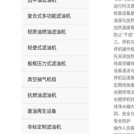
透平油滤油机
运行时注意真
检查设备是否
复合式多功能滤油机
油温与加热
加热温度需根
轻质油燃油滤油机
防止“干烧”
三、停机与
轻便式滤油机
停机操作规
先关闭加热器
板框压力式滤油机
待真空罐排油
设备清洁与
停机后清理设
真空抽气机组
定期排放废滤
长期停用注
抗燃油滤油机
长期停机时需
排净水箱内的
废油再生设备
四、安全与
安全防护
非标定制滤油机
操作人员需穿